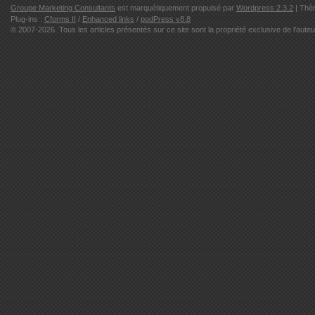
Groupe Marketing Consultants
est marquétiquement propulsé par
Wordpress 2.3.2
| Thè
Plug-ins :
Cforms II
/
Enhanced links
/
podPress v8.8
© 2007-2026. Tous les articles présentés sur ce site sont la propriété exclusive de l'auteu