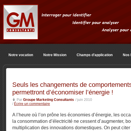
Notre vocation
Notre Mission
Champs d’application
Nos 
Seuls les changements de comportement
permettront d’économiser l’énergie !
Par
Groupe Marketing Consultants
/ juin 2010
/
Écrire un commentaire
A l’heure où l’on prône les économies d’énergie, les occa
la consommation d’électricité ne cessent d’augmenter, bo
multiplication des innovations domestiques. On peut citer 