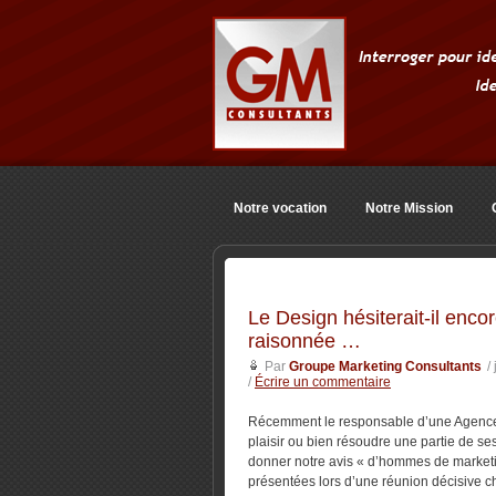
Notre vocation
Notre Mission
Le Design hésiterait-il encor
raisonnée …
Par
Groupe Marketing Consultants
/
/
Écrire un commentaire
Récemment le responsable d’une Agence d
plaisir ou bien résoudre une partie de s
donner notre avis « d’hommes de marketin
présentées lors d’une réunion décisive 