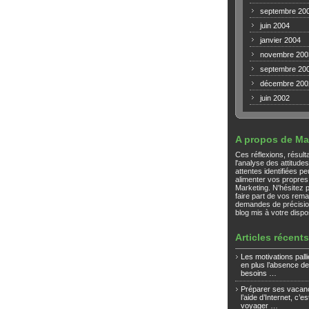
septembre 20
juin 2004
janvier 2004
novembre 200
septembre 20
décembre 200
juin 2002
A propos de Mar
Ces réflexions, résult
l'analyse des attitude
attentes identifiées p
alimenter vos propre
Marketing. N'hésitez 
faire part de vos rem
demandes de précisio
blog mis à votre dispos
Articles récents
Les motivations palli
en plus l’absence de
besoins …
Préparer ses vacan
l’aide d’Internet, c’es
voyager …