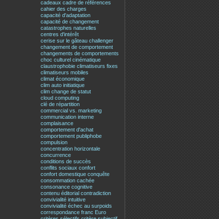
cadeaux
cadre de références
cahier des charges
capacité d'adaptation
capacité de changement
catastrophes naturelles
centres d'intérêt
cerise sur le gâteau
challenger
changement de comportement
changements de comportements
choc culturel
cinématique
claustrophobie
climatiseurs fixes
climatiseurs mobiles
climat économique
clim auto initiatique
clim change de statut
cloud computing
clé de répartition
commercial vs. marketing
communication interne
complaisance
comportement d'achat
comportement publiphobe
compulsion
concentration horizontale
concurrence
conditions de succès
conflits sociaux
confort
confort domestique
conquête
consommation cachée
consonance cognitive
contenu éditorial
contradiction
convivialité intuitive
convivialité échec au surpoids
correspondance franc Euro
critères sélectifs
critère subjectif