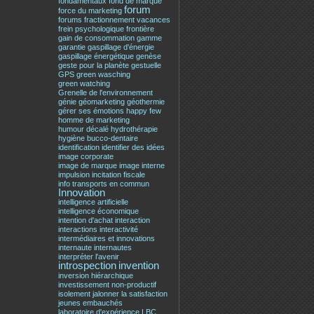
fondamentaux
fond de marque
forum
force du marketing
forums
fractionnement vacances
frein psychologique
frontière
gain de consommation
gamme
garantie
gaspillage d'énergie
gaspillage énergétique
genèse
geste pour la planète
gestuelle
GPS
green wasching
green watching
Grenelle de l'environnement
génie
géomarketing
géothermie
gérer ses émotions
happy few
homme de marketing
humour décalé
hydrothérapie
hygiène bucco-dentaire
identification
identifier des idées
image corporate
image de marque
image interne
impulsion
incitation fiscale
info transports en commun
Innovation
intelligence artificielle
intelligence économique
intention d'achat
interaction
interactions
interactivité
intermédiaires et innovations
internaute
internautes
interpréter l'avenir
introspection
invention
inversion hiérarchique
investissement non-productif
isolement
jalonner la satisfaction
jeunes embauchés
laboratoire d'expérience
LBC