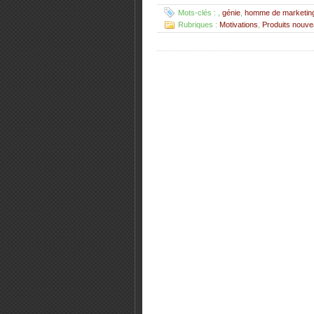
Mots-clés :
,
génie
,
homme de marketin
Rubriques :
Motivations
,
Produits nouv