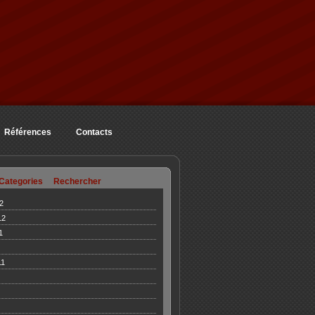
Références
Contacts
Categories
Rechercher
2
12
1
11