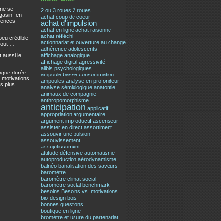
 ne se
2 ou 3 roues
2 roues
gasin “en
achat coup de coeur
iences
achat d'impulsion
achat en ligne
achat raisonné
achat réfléchi
 peu crédible
actionnariat et ouverture au changement
rtout …
adhérence
adolescents
t aussi le
affichage analogique
affichage digital
agressivité
alibis psychologiques
longue durée
ampoule basse consommation
 motivations
ampoules
analyse en profondeur
es plus
analyse sémiologique
anatomie
animaux de compagnie
anthropomorphisme
anticipation
applicatif
appropriation
argumentaire
argument improductif
ascenseur
assister en direct
assortiment
assouvir une pulsion
assouvissement
assujetissement
attitude défensive
automatisme
autoproduction
aérodynamisme
balnéo
banalisation des saveurs
baromètre
baromètre climat social
baromètre social
benchmark
besoins
Besoins vs. motivations
bio-design
bois
bonnes questions
boutique en ligne
bromètre et usure du partenariat