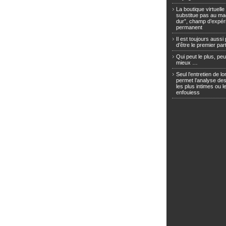
La boutique virtuelle
substitue pas au ma
dur”, champ d’expér
permanent
Il est toujours aussi
d’être le premier pa
Qui peut le plus, peu
mieux …
Seul l’entretien de 
permet l’analyse des
les plus intimes ou l
enfouiess