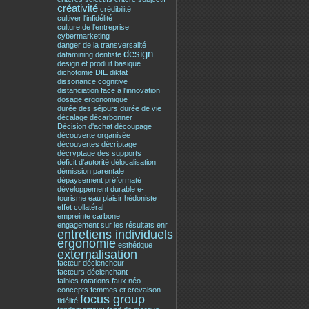
créativité
crédibilité
cultiver l'infidélité
culture de l'entreprise
cybermarketing
danger de la transversalité
design
datamining
dentiste
design et produit basique
dichotomie
DIE
diktat
dissonance cognitive
distanciation face à l'innovation
dosage ergonomique
durée des séjours
durée de vie
décalage
décarbonner
Décision d'achat
découpage
découverte organisée
découvertes
décriptage
décryptage des supports
déficit d'autorité
délocalisation
démission parentale
dépaysement préformaté
développement durable
e-
tourisme
eau plaisir hédoniste
effet collatéral
empreinte carbone
engagement sur les résultats
enr
entretiens individuels
ergonomie
esthétique
externalisation
facteur déclencheur
facteurs déclenchant
faibles rotations
faux néo-
concepts
femmes et crevaison
focus group
fidélité