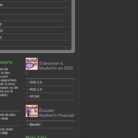
04
3
03
2
ket'in
S'abonner à
Market'in en RSS
ant de
!
s et des
euvent
s approches
RSS 2.0
pas à nous
arques ou de
RSS 1.0
ns sur le
ition.
ATOM
Écouter
ent de plus
Market'in Podcast
 réels
Bientôt !
ces avec
t déjà
Mots-Clés