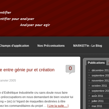
Champs d’application
Nos Préconisations
MARKET’in - Le Blog
Publications
0
e entre génie pur et création
décembre 201
septembre 20
 janvier 2005
novembre 201
octobre 2011
septembre 20
’Esthétique Industrielle cru sans doute nous faire
août 2011
es préoccupations en nous demandant de bien vouloir lui
juillet 2011
g » (sic) à l’égard de maquettes destinées à être
chez les commanditaires du projet …
[ Lire la suite… ]
mai 2011