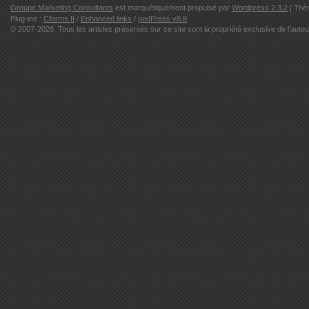
Groupe Marketing Consultants
est marquétiquement propulsé par
Wordpress 2.3.2
| Thè
Plug-ins :
Cforms II
/
Enhanced links
/
podPress v8.8
© 2007-2026. Tous les articles présentés sur ce site sont la propriété exclusive de l'auteu