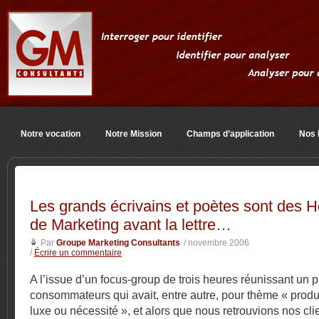
Notre vocation
Notre Mission
Champs d’application
Nos 
Les grands écrivains et poètes sont des
de Marketing avant la lettre…
Par
Groupe Marketing Consultants
/ novembre 2006
/
Écrire un commentaire
A l’issue d’un focus-group de trois heures réunissant un 
consommateurs qui avait, entre autre, pour thème « produ
luxe ou nécessité », et alors que nous retrouvions nos cli