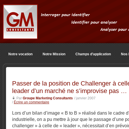
Notre vocation
Notre Mission
Champs d’application
Nos 
Passer de la position de Challenger à cell
leader d’un marché ne s’improvise pas …
Par
Groupe Marketing Consultants
/ janvier 2007
/
Écrire un commentaire
Lors d’un bilan d’image « B to B » réalisé dans le cadre d’
industrielle, on a pu mettre à jour que le passage d’une p
challenger » à celle de « leader », nécessitait d’en prévoir