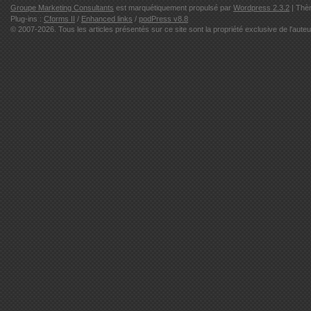
Groupe Marketing Consultants
est marquétiquement propulsé par
Wordpress 2.3.2
| Thè
Plug-ins :
Cforms II
/
Enhanced links
/
podPress v8.8
© 2007-2026. Tous les articles présentés sur ce site sont la propriété exclusive de l'auteu