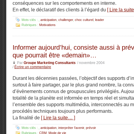
conséquences sur les comportements en interne.
En effet, le déclaratif des clients à l’égard du
[ Lire la suit
Mots-clés :
,
anticipation
,
challenger
,
choc culturel
,
leader
Rubriques :
Motivations
Informer aujourd’hui, consiste aussi à prév
que pourrait être «demain»…
Par
Groupe Marketing Consultants
/ novembre 2004
/
Écrire un commentaire
Durant les décennies passées, l’objectif des supports d’in
surtout à faire partager, par le plus grand nombre, la con
d’évènements connus de groupuscules privilégiés. Aujour
totalité de la planète est informée en temps réel et simul
l’ensemble des supports multimédia, interconnectés au 
procédés techniques toujours plus performants.
La finalité de
[ Lire la suite… ]
Mots-clés :
,
anticipation
,
interpréter l'avenir
,
prévoir
Rubriques :
CRM
,
Mode de vie