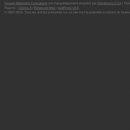
Groupe Marketing Consultants
est marquétiquement propulsé par
Wordpress 2.3.2
| Thè
Plug-ins :
Cforms II
/
Enhanced links
/
podPress v8.8
© 2007-2026. Tous les articles présentés sur ce site sont la propriété exclusive de l'auteu