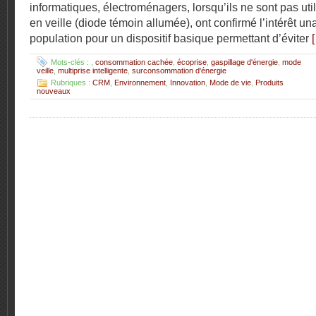
informatiques, électroménagers, lorsqu’ils ne sont pas uti
en veille (diode témoin allumée), ont confirmé l’intérêt u
population pour un dispositif basique permettant d’éviter
Mots-clés :
,
consommation cachée
,
écoprise
,
gaspillage d'énergie
,
mode
veille
,
multiprise intelligente
,
surconsommation d'énergie
Rubriques :
CRM
,
Environnement
,
Innovation
,
Mode de vie
,
Produits
nouveaux