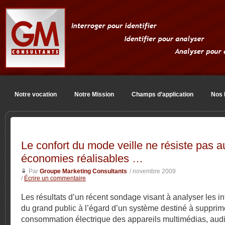
Notre vocation
Notre Mission
Champs d’application
Nos 
Le confort du mode veille ne résiste pas a
économies réalisables …
Par
Groupe Marketing Consultants
/ novembre 2009
/
Écrire un commentaire
Les résultats d’un récent sondage visant à analyser les in
du grand public à l’égard d’un système destiné à supprim
consommation électrique des appareils multimédias, audi