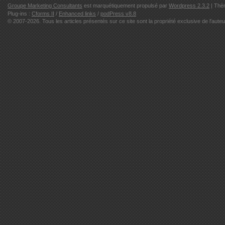
Groupe Marketing Consultants
est marquétiquement propulsé par
Wordpress 2.3.2
| Thè
Plug-ins :
Cforms II
/
Enhanced links
/
podPress v8.8
© 2007-2026. Tous les articles présentés sur ce site sont la propriété exclusive de l'auteu