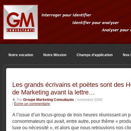
Notre vocation
Notre Mission
Champs d’application
Nos 
Les grands écrivains et poètes sont des
de Marketing avant la lettre…
Par
Groupe Marketing Consultants
/ novembre 2006
/
Écrire un commentaire
A l’issue d’un focus-group de trois heures réunissant un 
consommateurs qui avait, entre autre, pour thème « produ
luxe ou nécessité », et alors que nous retrouvions nos cli