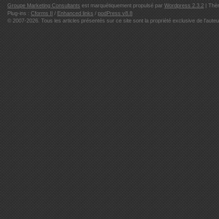
Groupe Marketing Consultants
est marquétiquement propulsé par
Wordpress 2.3.2
| Thè
Plug-ins :
Cforms II
/
Enhanced links
/
podPress v8.8
© 2007-2026. Tous les articles présentés sur ce site sont la propriété exclusive de l'auteu