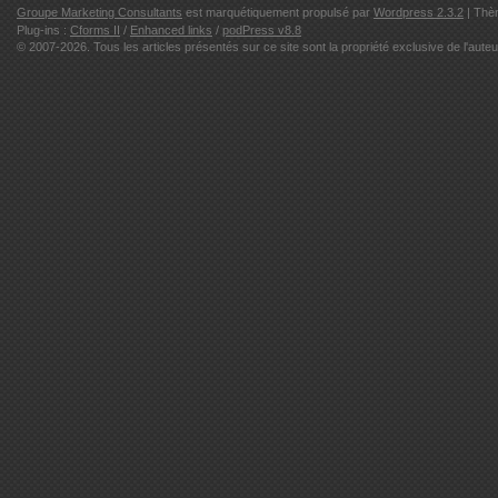
Groupe Marketing Consultants
est marquétiquement propulsé par
Wordpress 2.3.2
| Thè
Plug-ins :
Cforms II
/
Enhanced links
/
podPress v8.8
© 2007-2026. Tous les articles présentés sur ce site sont la propriété exclusive de l'auteu