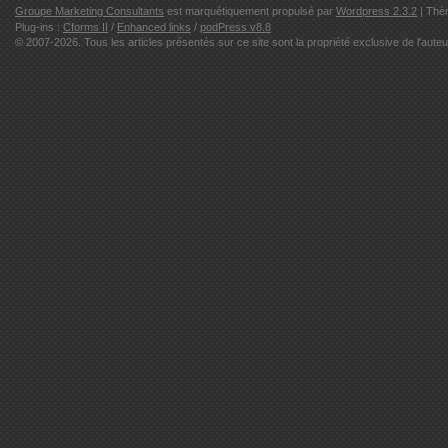
Groupe Marketing Consultants
est marquétiquement propulsé par
Wordpress 2.3.2
| Thè
Plug-ins :
Cforms II
/
Enhanced links
/
podPress v8.8
© 2007-2026. Tous les articles présentés sur ce site sont la propriété exclusive de l'auteu